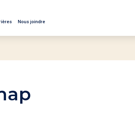
rières
Nous joindre
map